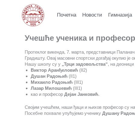
Пређи
на
Почетна
Новости
Гимназија
садржај
Учешће ученика и професор
Протеклог викенда, 7. марта, представници Паланач
Градишту. Овај масовни спортски догађај окупио је о
Нашу школу су у
„Трци задовољства“
, на деоници
Виктор Аранђеловић
(II2)
Душан Радоњић
(II1)
Михаило Радоњић
(III1)
Лазар Милошевић
(III1)
као и професор
Дејан Јанковић
.
Својим учешћем, наши ђаци и њихов професор су на
Посебне похвале упућујемо ученику
Душану Радо