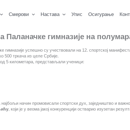
Смерови
Настава
Упис
Осигурање
Конт
а Паланачке гимназије на полумар
ке гимназије успешно су учествовали на 12. спортској манифест
ко 500 тркача из целе Србије.
 од 5 километара, представљали ученици:
 најбољи начин промовисали спортски дух, заједништво и важно
њићу
, који је у веома јакој конкуренцији остварио изузетан резул