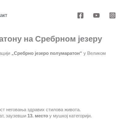
акт
атону на Сребрном језеру
ацији
„Сребрно језеро полумаратон“
у Великом
ст неговања здравих стилова живота.
тат, заузевши
13. место
у мушкој категорији.