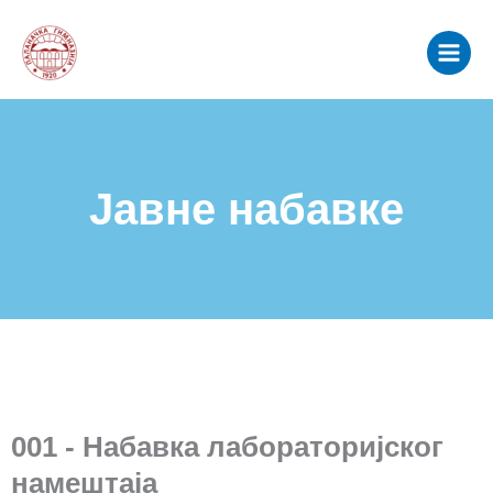
Пређи
Main
на
Menu
садржај
Јавне набавке
001 - Набавка лабораторијског
намештаја