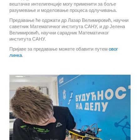
вештачке интелигенције могу применити за боље
разумевање и моделовање процеса одлучивања.
Предавање ће одржати др Лазар Велимировић, научни
саветник Математичког института САНУ, и др Јелена
Велимировић, научни сарадник Математичког
института САНУ.
Пријаве за предавање можете обавити путем
овог
линка
.