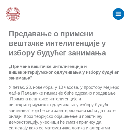
Пређи
Main
на
Menu
садржај
Предавање о примени
вештачке интелигенције у
избору будућег занимања
„Примена вештачке интелигенције и
вишекритеријумског одлучивања у избору будућег
занимања”
У петак, 28. новембра, у 10 часова, у простору Мејкерс
лаб-а Паланачке гимназије биће одржано предавање
„Примена вештачке интелигенције и
вишекритеријумског одлучивања у избору будућег
занимања“ које ће сви заинтересовани моћи да прате
онлајн. Кроз теоријско објашњење и практичну
демонстрацију, учесници ће имати прилику да
сагледају како се математичка логика и алгоритми