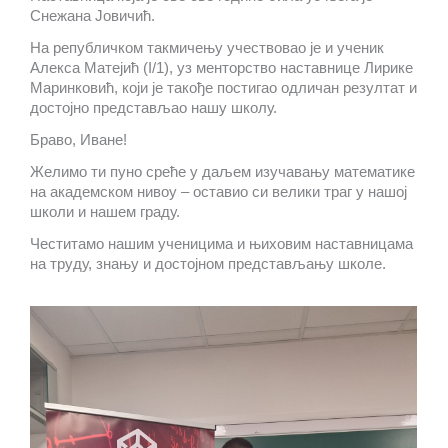
Снежана Јовичић.
На републичком такмичењу учествовао је и ученик
Алекса Матејић (I/1), уз менторство наставнице Лирике
Маринковић, који је такође постигао одличан резултат и
достојно представљао нашу школу.
Браво, Иване!
Желимо ти пуно среће у даљем изучавању математике
на академском нивоу – оставио си велики траг у нашој
школи и нашем граду.
Честитамо нашим ученицима и њиховим наставницама
на труду, знању и достојном представљању школе.