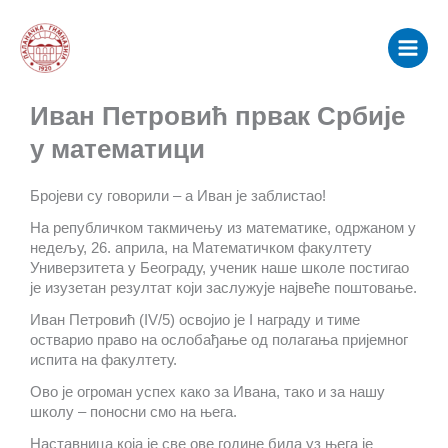
Пређи
Main
на
Menu
садржај
Иван Петровић првак Србије
у математици
Бројеви су говорили – а Иван је заблистао!
На републичком такмичењу из математике, одржаном у
недељу, 26. априла, на Математичком факултету
Универзитета у Београду, ученик наше школе постигао
је изузетан резултат који заслужује највеће поштовање.
Иван Петровић (IV/5) освојио је I награду и тиме
остварио право на ослобађање од полагања пријемног
испита на факултету.
Ово је огроман успех како за Ивана, тако и за нашу
школу – поносни смо на њега.
Наставница која је све ове године била уз њега је