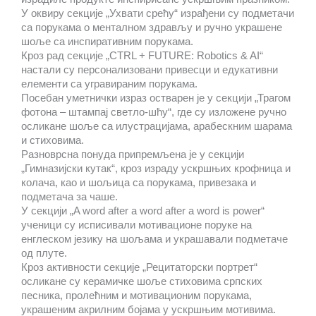
У оквиру секције „Ухвати срећу“ израђени су подметачи
са порукама о менталном здрављу и ручно украшене
шоље са инспиративним порукама.
Кроз рад секције „CTRL + FUTURE: Robotics & AI“
настали су персонализовани привесци и едукативни
елементи са угравираним порукама.
Посебан уметнички израз остварен је у секцији „Трагом
фотона – штампај светло-шћу“, где су изложене ручно
осликане шоље са илустрацијама, арабескним шарама
и стиховима.
Разноврсна понуда припремљена је у секцији
„Гимназијски кутак“, кроз израду ускршњих крофница и
колача, као и шољица са порукама, привезака и
подметача за чаше.
У секцији „A word after a word after a word is power“
ученици су исписивали мотивационе поруке на
енглеском језику на шољама и украшавали подметаче
од плуте.
Кроз активности секције „Рецитаторски портрет“
осликане су керамичке шоље стиховима српских
песника, пролећним и мотивационим порукама,
украшеним акрилним бојама у ускршњим мотивима.