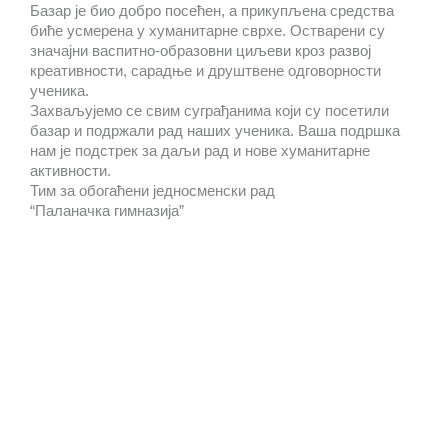
Базар је био добро посећен, а прикупљена средства
биће усмерена у хуманитарне сврхе. Остварени су
значајни васпитно-образовни циљеви кроз развој
креативности, сарадње и друштвене одговорности
ученика.
Захваљујемо се свим суграђанима који су посетили
базар и подржали рад наших ученика. Ваша подршка
нам је подстрек за даљи рад и нове хуманитарне
активности.
Тим за обогаћени једносменски рад
“Паланачка гимназија”