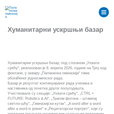
Пређи
Main
на
Menu
садржај
Хуманитарни ускршњи базар
Хуманитарни ускршњи базар, под слоганом „Ухвати
срећу“, реализован је 8. априла 2026. године на Тргу код
фонтане, у оквиру „Паланачка гимназија“ тима
обогаћеног једносменског рада.
Базар је резултат континуираног рада ученика и
наставника од почетка другог полугодишта.
Учествовале су секције: „Ухвати срећу“, „CTRL +
FUTURE: Robotics & AI“, „Трагом фотона – штампај
светло-шћу“, „Гимназијски кутак“, „A word after a word
after a word is power“ и „Рецитаторски портрет“, које су
израдиле продукте инспирисане ускршњим празником.