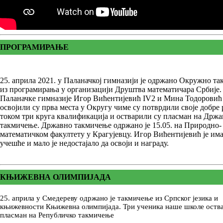
ПРОГРАМИРАЊЕ
25. априла 2021. у Паланачкој гимназији је одржано Окружно т
из програмирања у организацији Друштва математичара Србије
Паланачке гимназије Игор Вићентијевић IV2 и Мина Тодоровић 
освојили су прва места у Округу чиме су потврдили своје добре 
током три круга квалификација и остварили су пласман на Држ
такмичење. Државно такмичење одржано је 15.05. на Природно-
математичком факултету у Крагујевцу. Игор Вићентијевић је им
учешће и мало је недостајало да освоји и награду.
КЊИЖЕВНА ОЛИМПИЈАДА
25. априла у Смедереву одржано је такмичење из Српског језика и
књижевности Књижевна олимпијада. Три ученика наше школе оства
пласман на Републичко такмичење