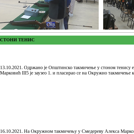
СТОНИ ТЕНИС
13.10.2021. Одржано је Општинско такмичење у стоном тенису 
Марковић III5 је заузео 1. и пласирао се на Окружно такмичење 
16.10.2021. На Окружном такмичењу у Смедереву Алекса Маркови