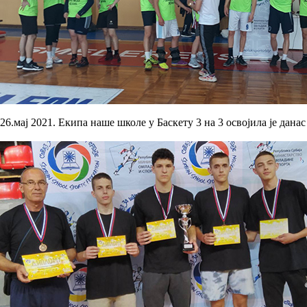
26.мај 2021. Екипа наше школе у Баскету 3 на 3 освојила је дан