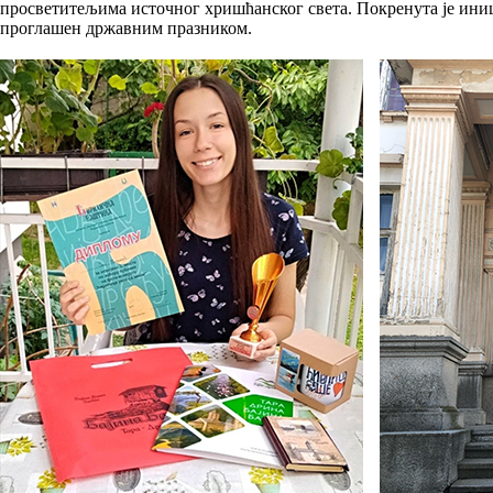
просветитељима источног хришћанског света. Покренута је иниц
проглашен државним празником.