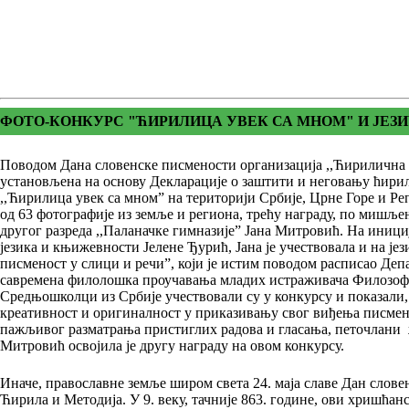
ФОТО-КОНКУРС "ЋИРИЛИЦА УВЕК СА МНОМ" И ЈЕЗИ
Поводом Дана словенске писмености организација ,,Ћирилична 
установљена на основу Декларације о заштити и неговању ћирил
,,Ћирилица увек са мном” на територији Србије, Црне Горе и Р
од 63 фотографије из земље и региона, трећу награду, по мишље
другог разреда ,,Паланачке гимназије” Јана Митровић. На иници
језика и књижевности Јелене Ђурић, Јана је учествовала и на је
писменост у слици и речи”, који је истим поводом расписао Деп
савремена филолошка проучавања младих истраживача Филозофс
Средњошколци из Србије учествовали су у конкурсу и показали,
креативност и оригиналност у приказивању свог виђења писмено
пажљивог разматрања пристиглих радова и гласања, петочлани ж
Митровић освојила је другу награду на овом конкурсу.
Иначе, православне земље широм света 24. маја славе Дан словен
Ћирила и Методија. У 9. веку, тачније 863. године, ови хришћан