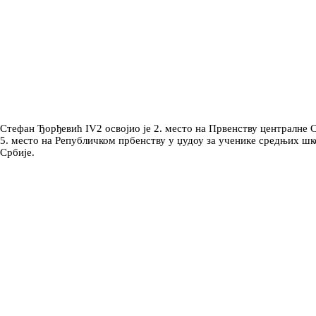
Стефан Ђорђевић IV2 освојио је 2. место на Првенству централне С
5. место на Републичком прбенству у џудоу за ученике средњих шк
Србије.