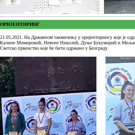
ОРИЈЕНТИРИНГ
21.05.2021. На Државном такмичењу у оријентирингу које је од
Калине Момировић, Невене Николић, Дуње Букумирић и Миљане 
Светско првенство које ће бити одржано у Београду