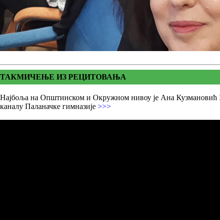
ТАКМИЧЕЊЕ ИЗ РЕЦИТОВАЊА
Најбоља на Општинском и Окружном нивоу је Ана Кузмановић II
каналу Паланачке гимназије
>>>