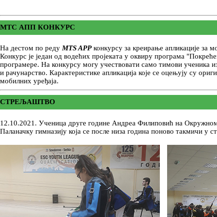
МТС АПП КОНКУРС
На дестом по реду
MTS APP
конкурсу за креирање апликације за мо
Конкурс је један од водећих пројеката у оквиру програма "Покрећ
програмере. На конкурсу могу учествовати само тимови ученика из
и рачунарство. Карактеристике апликација које се оцењују су ор
мобилних уређаја.
СТРЕЉАШТВО
12.10.2021. Ученица друге године Андреа Филиповић на Окружном 
Паланачку гимназију која се после низа година поново такмичи у 