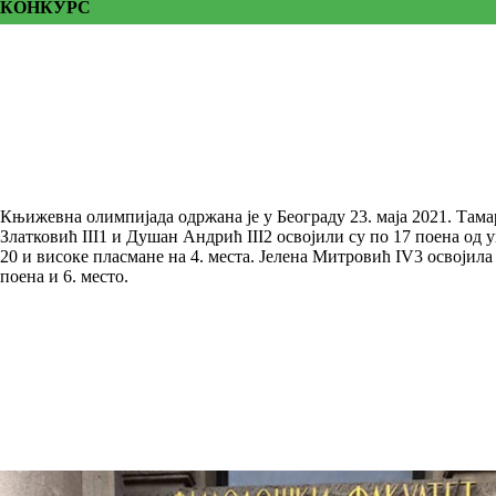
КОНКУРС
Књижевна олимпијада одржана је у Београду 23. маја 2021. Тама
Златковић III1 и Душан Андрић III2 освојили су по 17 поена од 
20 и високе пласмане на 4. места. Јелена Митровић IV3 освојила 
поена и 6. место.