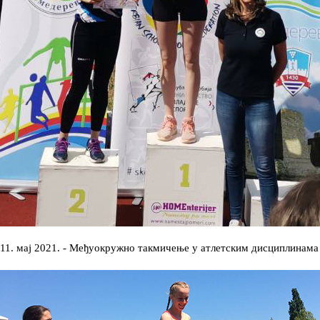
11. мај 2021. - Међуокружно такмичење у атлетским дисциплинама