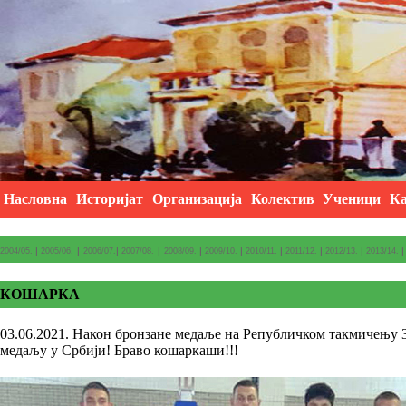
Насловна
Историјат
Организација
Колектив
Ученици
Ка
2004/05.
|
2005/06.
|
2006/07.
|
2007/08.
|
2008/09.
|
2009/10.
|
2010/11.
|
2011/12.
|
2012/13.
|
2013/14.
|
КОШАРКА
03.06.2021. Након бронзане медаље на Републичком такмичењу 3 
медаљу у Србији! Браво кошаркаши!!!