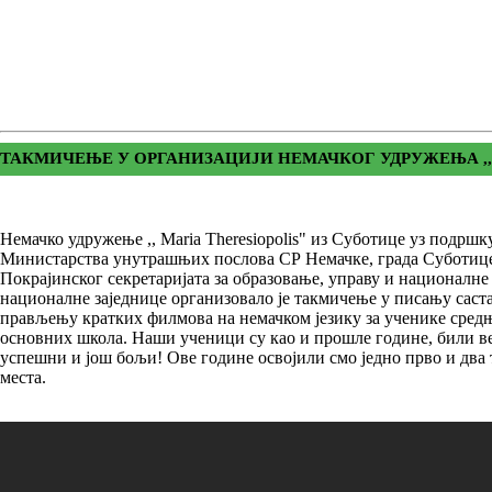
ТАКМИЧЕЊЕ У ОРГАНИЗАЦИЈИ НЕМАЧКОГ УДРУЖЕЊА
,
Немачко удружење ,, Maria Theresiopolis" из Суботице уз подршк
Министарства унутрашњих послова СР Немачке, града Суботиц
Покрајинског секретаријата за образовање, управу и националн
националне заједнице организовало је такмичење у писању саст
прављењу кратких филмова на немачком језику за ученике сред
основних школа. Наши ученици су као и прошле године, били в
успешни и још бољи! Ове године освојили смо једно прво и два 
места.