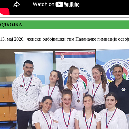
ОДБОЈКА
13. мај 2020., женски одбојкашки тим Паланачке гимназије осво