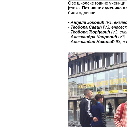
Ове школске године ученици 
језика.
Пет наших ученика п
били одлични.
-
Анђела Јоковић
IV1, енглес
-
Теодора Савић
IV3, енглеск
-
Теодора Ђорђевић
IV3, енг
-
Александра Чаировић
IV3,
-
Александар Николић
II3
,
ла