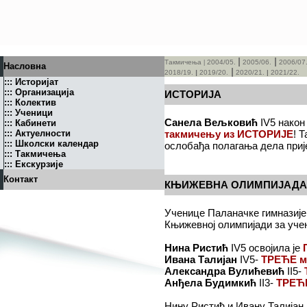
|
|
Такмичења
2004/05.
2005/06.
2006/07
|
Насловна
|
2018/19.
|
2019/20.
2020/21.
2021/22.
|
:::
Историјат
:::
Организација
ИСТОРИЈА
:::
Колектив
:::
Ученици
Санела Вељковић
IV5 након
:::
Кабинети
:::
Актуелности
такмичењу из ИСТОРИЈЕ
! 
:::
Школски календар
ослобађа полагања дела прије
:::
Такмичења
:::
Екскурзије
Контакт
КЊИЖЕВНА ОЛИМПИЈАДА
Ученице Паланачке гимназије
Књижевној олимпијади за уче
Нина Ристић
IV5 освојила је
Ивана Талијан
IV5-
ТРЕЋЕ м
Александра Вулићевић
II5-
Анђела Будимкић
II3-
ТРЕЋЕ
Нину Ристић и Ивану Талијан 