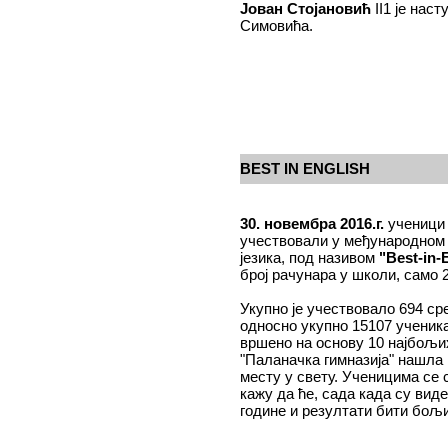
Јован Стојановић
II1 је наст
Симовића.
BEST IN ENGLISH
30. новембра 2016.г.
ученици 
учествовали у међународном o
језика, под називом
"Best-in-
број рачунара у школи, само 2
Укупно је учествовало 694 с
односно укупно 15107 ученика
вршено на основу 10 најбољи
"Паланачка гимназија" нашла н
месту у свету. Ученицима се
кажу да ће, сада када су виде
године и резултати бити бољи