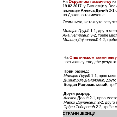
На
Окружном такмичењу
из
19.02.2017.
у Гимназији у Вел
гимназије
Алекса Делић
2-1 
на Државно такмичење.
Осим њега, истакнуте резулта
Михајло Грујић
1-1, друго мес
Ана Петровић
3-2, треће мес
Милица Дојчиновић
4-2, трећ
На
Општинском такмичењу
постигли су следеће резулта
Први разред:
Михајло Грујић
1-1, прво мест
Димитрије Даниловић,
друго
Богдан Радосављевић,
трећ
Други разред:
Алекса Делић
2-1, прво мест
Марко Дојчиновић
2-2, друго
Срђан Тодоровић
2-2, треће 
СТРАНИ ЈЕЗИЦИ