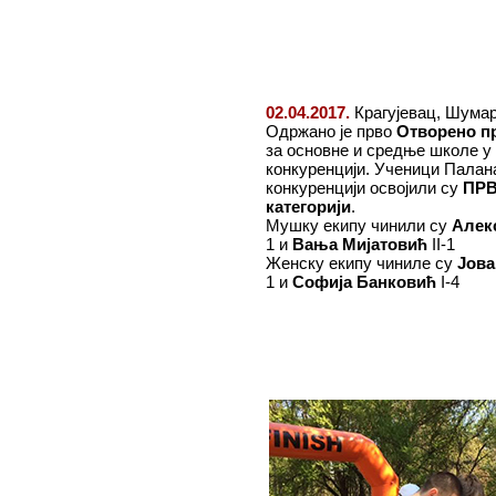
02.04.2017.
Крагујевац, Шумар
Одржано је прво
Отворено пр
за основне и средње школе у 
конкуренцији. Ученици Палана
конкуренцији освојили су
ПР
категорији
.
Мушку екипу чинили су
Алек
1 и
Вања Мијатовић
II-1
Женску екипу чиниле су
Јова
1 и
Софија Банковић
I-4