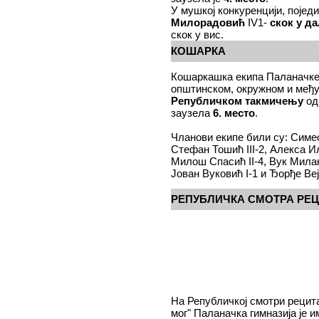
У мушкој конкуренцији, појед
Милорадовић
IV1-
скок у д
скок у вис.
КОШАРКА
Кошаркашка екипа Паланачке 
општинском, окружном и међу
Републичком такмичењу
од
заузела
6. место
.
Чланови екипе били су: Симеон
Стефан Тошић III-2, Алекса Ил
Милош Спасић II-4, Вук Милано
Јован Вуковић I-1 и Ђорђе Веј
РЕПУБЛИЧКА СМОТРА РЕ
На Републичкој смотри рецит
мог" Паланачка гимназија је 