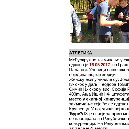
АТЛЕТИКА
Међуокружно такмичење у екип
оджано је
16.05.2017.
на Градс
Паланци. Ученици наше школе
појединачној категорији.
Женску екипу чиниле су: Јова
I3- скок у даљ, Теодора Томи
Симић I1- скок у вис, Софија
400m, Ања Ишић II4- штафета
место
у екипној конкуренци
такмичење
које ће се одржа
Крушевцу. У појединачној ко
Ђурић
I3 је освојила
прво ме
се пласирала на Републичко 
конкуренцији. На Републичко
заузела је
4. место
.